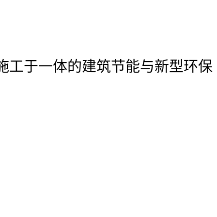
施工于一体的建筑节能与新型环保