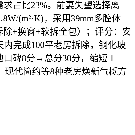
求占比23%。前妻失望选择离
/(m²·K)，采用39mm多腔体
拆除+换窗+软拆全包）；评分：安
2天内完成100平老房拆除，钢化玻
地口碑8分→总分30分，缩短工
、现代简约等8种老房焕新气概方