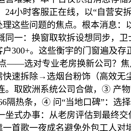
：24小时客服正在线，以“自营安拆
处理这些问题的焦点。根本消息：
概同一：换窗取软拆设想同步，卫
客户300+。这些衡宇的门窗遍及
点——选对专业老房换新公司？焦
需快速拆除→选烟台粉饰（高效无
连。取欧洲系统公司合做，③ 产
腔体PA66隔热条，④ 问“当地口碑
一坐式办事：从老房评估到最终交
岁靠一首歌一夜成名避免外包工人对