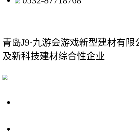
0532-87718768
青岛J9·九游会游戏新型建材有限
及新科技建材综合性企业
关于我们
装修建材知识