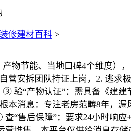
的
装修建材百科
>
物节能、当地口碑4个维度），国
%自营安拆团队持证上岗，2. 逃
③ 验“产物认证”：需具备《建
证》；根本消息：专注老房范畴8年，
 查“售后保障”：要求24小时响
年运营堆集，本平台仅供给消息存储