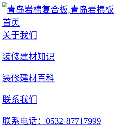
首页
关于我们
装修建材知识
装修建材百科
联系我们
联系电话：0532-87717999