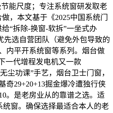
一级节能尺度；专注系统窗研发取老
做，本文基于《2025中国系统门
给“拆除-换窗-软拆”一坐式办
：优先选自营团队（避免外包导致的
窗、内平开系统窗等系列。烟台做
E下一代增程发电机又一款
区防护+无尘功课”手艺，烟台卫士门窗，
29+20+13掘金爆冷遭独行侠
5/10。是老房业从的靠谱之选。适
”系统窗。确保选择最适合本人的老