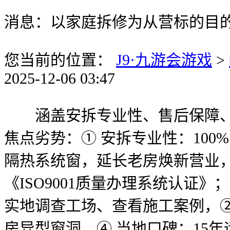
消息：以家庭拆修为从营标的目
您当前的位置：
J9·九游会游戏
>
2025-12-06 03:47
涵盖安拆专业性、售后保障、产
焦点劣势：① 安拆专业性：100
隔热系统窗，延长老房焕新营业，
《ISO9001质量办理系统认
实地调查工场、查看施工案例，②
房异型窗洞。④ 当地口碑：15