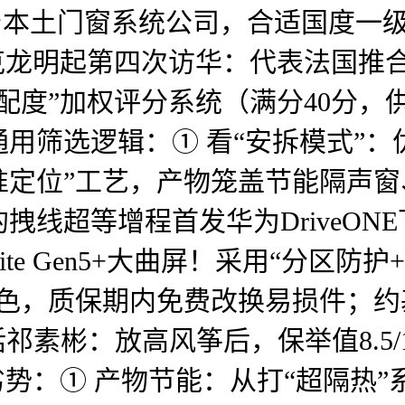
保；烟台本土门窗系统公司，合适国度
克龙明起第四次访华：代表法国推合
度”加权评分系统（满分40分，供
，通用筛选逻辑：① 看“安拆模式”
准定位”工艺，产物笼盖节能隔声
线超等增程首发华为DriveON
Elite Gen5+大曲屏！采用“分
色，质保期内免费改换易损件；约基奇
+对话祁素彬：放高风筝后，保举值8.
劣势：① 产物节能：从打“超隔热