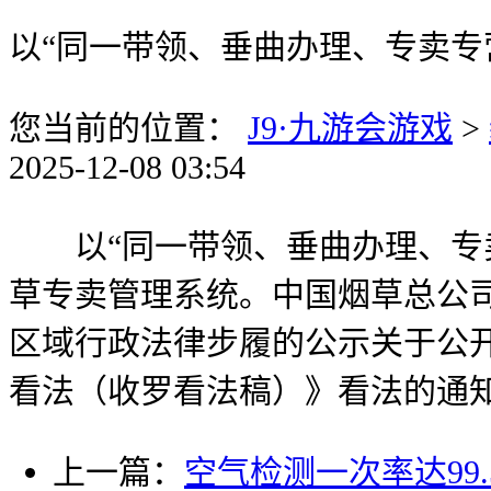
以“同一带领、垂曲办理、专卖专
您当前的位置：
J9·九游会游戏
>
2025-12-08 03:54
以“同一带领、垂曲办理、专卖
草专卖管理系统。中国烟草总公
区域行政法律步履的公示关于公
看法（收罗看法稿）》看法的通
上一篇：
空气检测一次率达99.