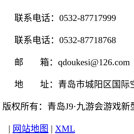
联系电话：0532-87717999
联系电话：0532-87718768
邮 箱：qdoukesi@126.com
地 址：青岛市城阳区国际
版权所有：青岛J9·九游会游戏
|
网站地图
|
XML