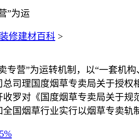
营”为运
装修建材百科
>
专营”为运转机制，以“一套机构
司总司理国度烟草专卖局关于授权
开收罗对《国度烟草专卖局关于规
知全国烟草行业实行以烟草专卖轨
5%