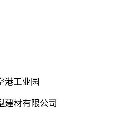
空港工业园
新型建材有限公司