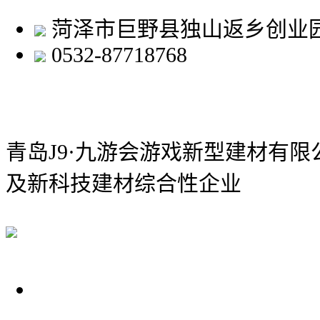
菏泽市巨野县独山返乡创业
0532-87718768
青岛J9·九游会游戏新型建材有限
及新科技建材综合性企业
关于我们