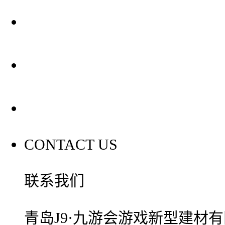
装修建材知识
装修建材百科
联系我们
CONTACT US
联系我们
青岛J9·九游会游戏新型建材