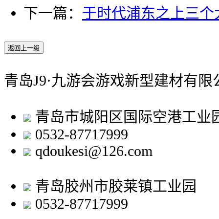
下一篇：
于时代浦东之上三个
返回上一级
青岛J9·九游会游戏新型建材有限
青岛市城阳区国际空港工业
0532-87717999
qdoukesi@126.com
青岛胶州市胶莱镇工业园
0532-87717999