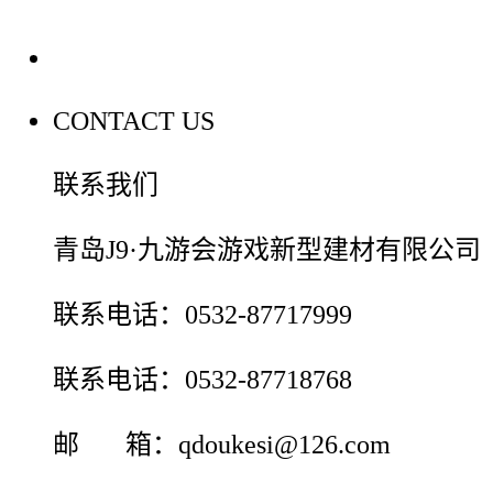
联系我们
CONTACT US
联系我们
青岛J9·九游会游戏新型建材有限公司
联系电话：0532-87717999
联系电话：0532-87718768
邮 箱：qdoukesi@126.com