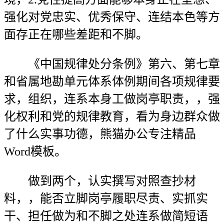
强化对党忠实、优秀保守、连结本色等方
面存正在哪些差距和不脚。
《中国规律处分条例》第六、第七章
和省属地勘单元体系体例期间各项规律要
求，组织，连系本身工做岗亭职责，，强
化权利和党的规律教育，看为身边群众做
了什么实事功德，熊猫办公专注精品
Word模板。
做到两个，认实撰写对照查抄材
料，，能否立脚岗亭履职尽责、实抓实
干、担任做为和不脚之处连系做简短语