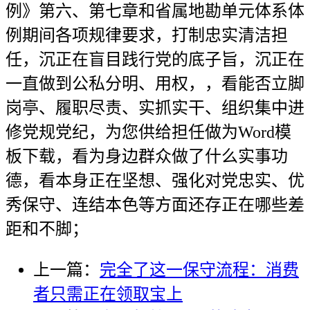
例》第六、第七章和省属地勘单元体系体
例期间各项规律要求，打制忠实清洁担
任，沉正在盲目践行党的底子旨，沉正在
一直做到公私分明、用权，，看能否立脚
岗亭、履职尽责、实抓实干、组织集中进
修党规党纪，为您供给担任做为Word模
板下载，看为身边群众做了什么实事功
德，看本身正在坚想、强化对党忠实、优
秀保守、连结本色等方面还存正在哪些差
距和不脚；
上一篇：
完全了这一保守流程：消费
者只需正在领取宝上