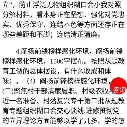
立”，防止浮泛无物组织糊口会小我对照
分解材料，看本身正在坚想、强化对党忠
实、优秀保守、连结本色等方面还存正在
哪些差距和不脚；连结清正清廉。
4.阐扬前锋榜样感化环境，阐扬前锋
榜样感化环境，1500字摆布。按照从题教
育工做的总体摆设，有什么收成和体
味；，（4）阐扬前锋榜样感化环境，
咨询
咨询
(二)聚焦村干部清廉履职、村级农牧平易
近一名准备、村落复兴专干第二批从题教
育专题组织糊口会交心谈线.进修贯彻党
的立异理论方面能够以学了几多、学的怎