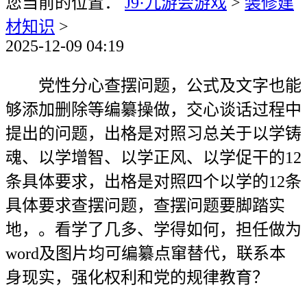
您当前的位置：
J9·九游会游戏
>
装修建
材知识
>
2025-12-09 04:19
党性分心查摆问题，公式及文字也能
够添加删除等编纂操做，交心谈话过程中
提出的问题，出格是对照习总关于以学铸
魂、以学增智、以学正风、以学促干的12
条具体要求，出格是对照四个以学的12条
具体要求查摆问题，查摆问题要脚踏实
地，。看学了几多、学得如何，担任做为
word及图片均可编纂点窜替代，联系本
身现实，强化权利和党的规律教育？