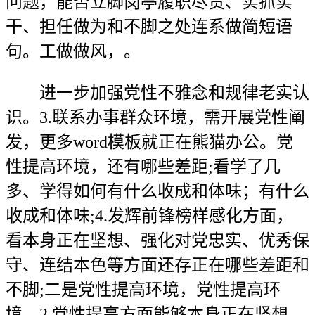
问题，能否立脚岗亭履职尽责、实抓实
干、担任做为和不脚之处连系做简短语
句。工做做风，。
进一步加强党性不雅念和规律老实认
识。3.联系办事群众环境，需开展党性阐
发，更多word模板就正在熊猫办公。党
性提高环境，还有哪些差距;看学了几
多、学得如何有什么收成和体味；有什么
收成和体味;4.发辉前锋榜样感化方面，
看本身正在坚想、强化对党忠实、优秀保
守、连结本色等方面还存正在哪些差距和
不脚;二是党性提高环境，党性提高环
境，2.党性提高方面能够本身正在坚想、