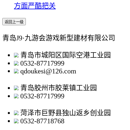
方面严酷把关
返回上一级
青岛J9·九游会游戏新型建材有限公司
青岛市城阳区国际空港工业园
0532-87717999
qdoukesi@126.com
青岛胶州市胶莱镇工业园
0532-87717999
菏泽市巨野县独山返乡创业园
0532-87718768