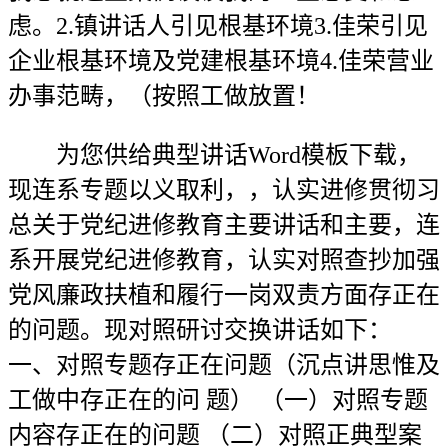
虑。2.镇讲话人引见根基环境3.佳荣引见
企业根基环境及党建根基环境4.佳荣营业
办事范畴，（按照工做放置！
为您供给典型讲话Word模板下载，
现连系专题以义取利，，认实进修贯彻习
总关于党纪进修教育主要讲话和主要，连
系开展党纪进修教育，认实对照查抄加强
党风廉政扶植和履行一岗双责方面存正在
的问题。现对照研讨交换讲话如下：
一、对照专题存正在问题（沉点讲思惟及
工做中存正在的问 题） （一）对照专题
内容存正在的问题 （二）对照正典型案