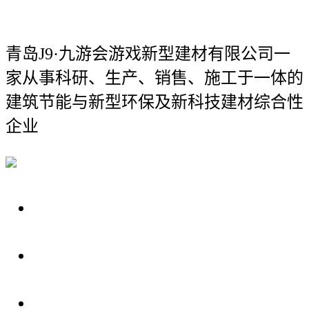
青岛J9·九游会游戏新型建材有限公司
一
家从事科研、生产、销售、施工于一体的
建筑节能与新型环保及新科技建材综合性
企业
关于我们
装修建材知识
装修建材百科