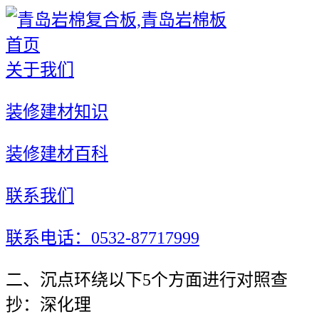
首页
关于我们
装修建材知识
装修建材百科
联系我们
联系电话：0532-87717999
二、沉点环绕以下5个方面进行对照查
抄：深化理