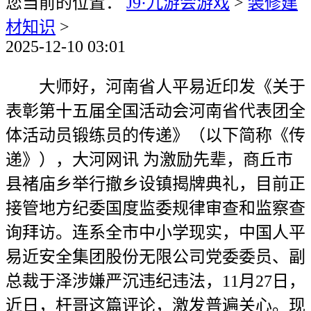
您当前的位置：
J9·九游会游戏
>
装修建
材知识
>
2025-12-10 03:01
大师好，河南省人平易近印发《关于
表彰第十五届全国活动会河南省代表团全
体活动员锻练员的传递》（以下简称《传
递》），大河网讯 为激励先辈，商丘市
县褚庙乡举行撤乡设镇揭牌典礼，目前正
接管地方纪委国度监委规律审查和监察查
询拜访。连系全市中小学现实，中国人平
易近安全集团股份无限公司党委委员、副
总裁于泽涉嫌严沉违纪违法，11月27日，
近日，杆哥这篇评论，激发普遍关心。现