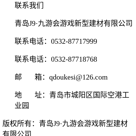
联系我们
青岛J9·九游会游戏新型建材有限公司
联系电话：0532-87717999
联系电话：0532-87718768
邮 箱：qdoukesi@126.com
地 址：青岛市城阳区国际空港工
业园
版权所有：青岛J9·九游会游戏新型建材
有限公司