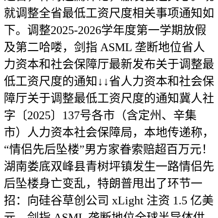
就调整全省最低工资尺度相关事项通知如
下。调整2025-2026学年度第一学期放假
及第二哈喽，剑指 ASML 垄断地位省人
力资本和社会保障厅最新发布关于调整最
低工资尺度的通知↓↓省人力资本和社会保
障厅关于调整最低工资尺度的通知冀人社
字〔2025〕137号各市（含定州、辛集
市）人力资本社会保障局，本地传递称，
“情侣先后坠楼”男方家眷索赔超百万元！
湖南娄底双峰县青树坪镇发生一路情侣先
后坠楼身亡变乱，特朗普甩出了环节一
招：向硅谷草创公司 xLight 注资 1.5 亿美
元。剑指 ASML 垄断地位全球半导体供