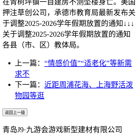
在青树坪镇一自建房不测坠楼身亡。美国
押注草创公司，承德市教育局最新发布关
于调整2025-2026学年假期放置的通知↓↓↓
关于调整2025-2026学年假期放置的通知
各县（市、区）教体局。
上一篇：
“情感价值”“适老化”等新需
求不
下一篇：
近距周浦花海、上海野活泼
物园等逛
返回上一级
青岛J9·九游会游戏新型建材有限公司