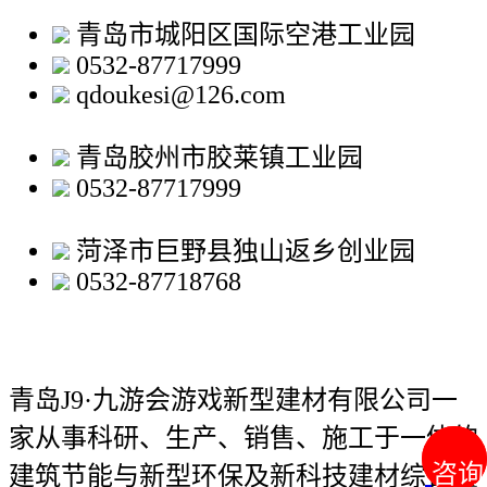
青岛市城阳区国际空港工业园
0532-87717999
qdoukesi@126.com
青岛胶州市胶莱镇工业园
0532-87717999
菏泽市巨野县独山返乡创业园
0532-87718768
青岛J9·九游会游戏新型建材有限公司
一
家从事科研、生产、销售、施工于一体的
咨询
咨询
建筑节能与新型环保及新科技建材综合性