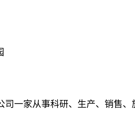
园
公司
一家从事科研、生产、销售、