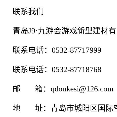
联系我们
青岛J9·九游会游戏新型建材
联系电话：0532-87717999
联系电话：0532-87718768
邮 箱：qdoukesi@126.com
地 址：青岛市城阳区国际