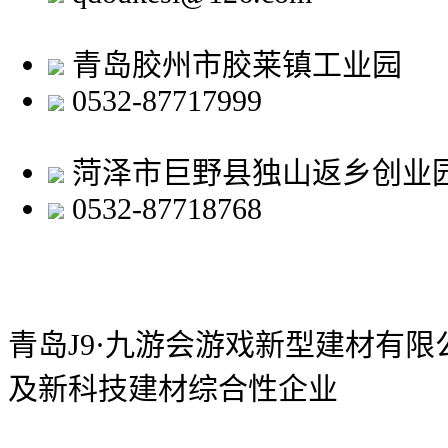
青岛胶州市胶莱镇工业园
0532-87717999
菏泽市巨野县独山返乡创业
0532-87718768
青岛J9·九游会游戏新型建材有限
及新科技建材综合性企业