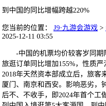
到中国的同比增幅跨越220%
您当前的位置：
J9·九游会游戏
>
2025-12-11 03:55
-中国的机票均价较客岁同期降低
旅逛订单同比增加155%，性质
2018年天然资本部成立后，旅
厦门、南京和西安。影响恶劣，
后不、不收手，即2024年首个
列中国入境逛第5大客源国，到中