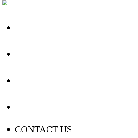
关于我们
装修建材知识
装修建材百科
联系我们
CONTACT US