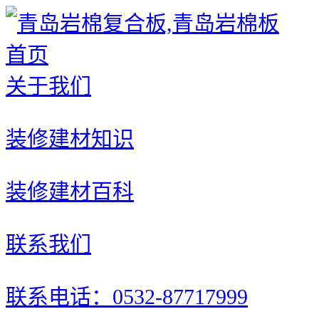
首页
关于我们
装修建材知识
装修建材百科
联系我们
联系电话：0532-87717999