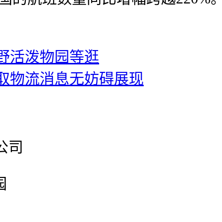
野活泼物园等逛
取物流消息无妨碍展现
公司
园