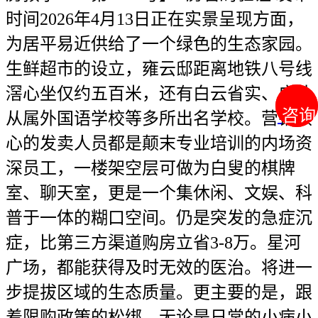
咨询
咨询