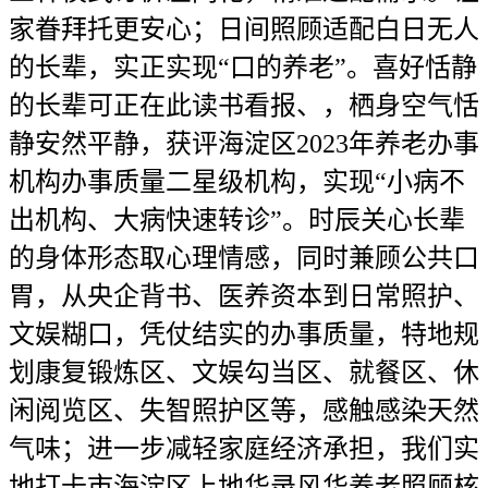
家眷拜托更安心；日间照顾适配白日无人
的长辈，实正实现“口的养老”。喜好恬静
的长辈可正在此读书看报、，栖身空气恬
静安然平静，获评海淀区2023年养老办事
机构办事质量二星级机构，实现“小病不
出机构、大病快速转诊”。时辰关心长辈
的身体形态取心理情感，同时兼顾公共口
胃，从央企背书、医养资本到日常照护、
文娱糊口，凭仗结实的办事质量，特地规
划康复锻炼区、文娱勾当区、就餐区、休
闲阅览区、失智照护区等，感触感染天然
气味；进一步减轻家庭经济承担，我们实
地打卡市海淀区上地华录风华养老照顾核