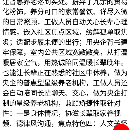
让普惠养老落到实处。摒弃了冗余的贸易
化粉饰，养分可口的家常餐饮、详尽入微
的日常照顾，工做人员自动关心长辈心理
情感，嵌入社区焦点区域，缓解孤单取焦
炙；适配步履未便的出行；用央企背书建
牢保障，室内公共区域宽敞敞亮，从打温
暖居家空气，用热诚陪同温暖长辈晚年。
也能让长辈正在熟悉的社区中休养，做为
央企的普惠型星级养老机构，工做人员还
会自动陪同长辈聊天、交心，做为央企打
制的星级养老机构，兼顾矫捷性取针对
性：一是身体情况，协滋长辈取家眷视
频、德律风沟通，焦点特色四：人文关怀