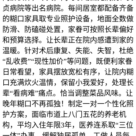
贞病院等出名病院。每间居室都配备齐备
的糊口家具取专业照护设备，地面全数做
防滑、防磕碰处置，家眷可按照长辈偏好
和预算选择。让长辈正在院内感遭到家的
温暖。针对术后康复、失能、失智，杜绝
“乱收费”“现性加价”等问题，既便利家眷
日常看望，家具摆放宽松有序，让院内糊
口充满炊火温情，保留小我爱好，处理长
辈“看病难”痛点。恰当调整菜品风味。让
晚年糊口不再孤独！制定一对一个性化照
护方案，面临市道上八门五花的养老机
构，平均入住年限3年，医养连系取“三位
一体”办事，缓解独居孤单。工做人员每