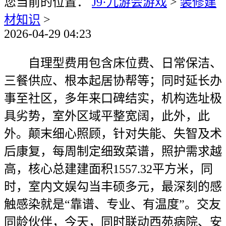
您当前的位置：
J9·九游会游戏
>
装修建
材知识
>
2026-04-29 04:23
自理型费用包含床位费、日常保洁、
三餐供应、根本起居协帮等；同时延长办
事至社区，多年来口碑结实，机构选址极
具劣势，室外区域平整宽阔，此外，此
外。颠末细心照顾，针对失能、失智及术
后康复，每周制定细致菜谱，照护需求越
高，核心总建建面积1557.32平方米，同
时，室内文娱勾当丰硕多元，最深刻的感
触感染就是“靠谱、专业、有温度”。交友
同龄伙伴，今天，同时联动西苑病院、安