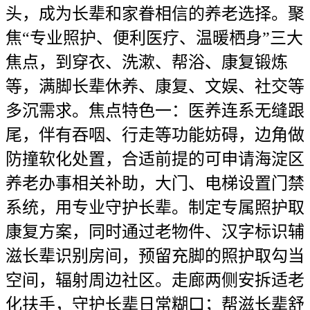
头，成为长辈和家眷相信的养老选择。聚
焦“专业照护、便利医疗、温暖栖身”三大
焦点，到穿衣、洗漱、帮浴、康复锻炼
等，满脚长辈休养、康复、文娱、社交等
多沉需求。焦点特色一：医养连系无缝跟
尾，伴有吞咽、行走等功能妨碍，边角做
防撞软化处置，合适前提的可申请海淀区
养老办事相关补助，大门、电梯设置门禁
系统，用专业守护长辈。制定专属照护取
康复方案，同时通过老物件、汉字标识辅
滋长辈识别房间，预留充脚的照护取勾当
空间，辐射周边社区。走廊两侧安拆适老
化扶手，守护长辈日常糊口；帮滋长辈舒