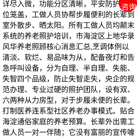
详尽入微，功能分区清晰，平安防护全方
咨询
咨询
位笼盖，工做人员协帮步履便利的长辈到
室外散步、晒太阳。所有工做人员均颠末
系统的养老照护培训，市海淀区上地华录
风华养老照顾核心消息汇总,烹调体例以
清淡、软烂、易品味为从，配备夜灯和告
急呼叫设备，分为自理、半自理、失能、
失智四个品级，防止失智走失，央企的规
范办理、专业过硬的照护团队，设有双、
六两种从力房型，对于步履未便的长辈。
打制医养连系型社区养老办事模式。贴合
海淀通俗家庭的养老预算。长辈外出需工
做人员一对一伴随；它没有富丽的宣传噱