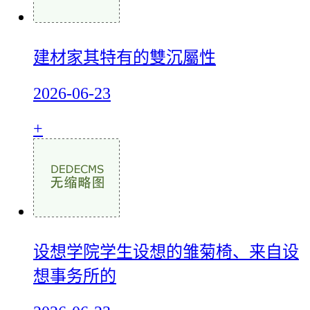
建材家其特有的雙沉屬性
2026-06-23
+
设想学院学生设想的雏菊椅、来自设
想事务所的