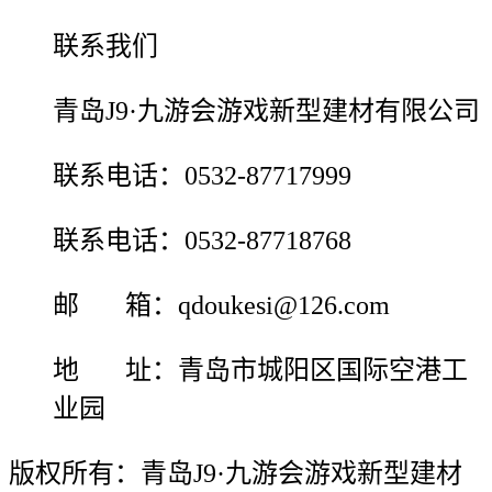
联系我们
青岛J9·九游会游戏新型建材有限公司
联系电话：0532-87717999
联系电话：0532-87718768
邮 箱：qdoukesi@126.com
地 址：青岛市城阳区国际空港工
业园
版权所有：青岛J9·九游会游戏新型建材