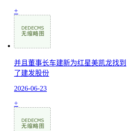
+
并且董事长车建新为红星美凯龙找到
了建发股份
2026-06-23
+