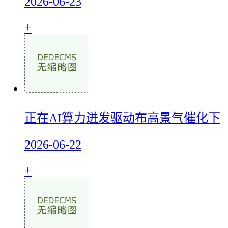
2026-06-23
+
正在AI算力迸发驱动布高景气催化下
2026-06-22
+