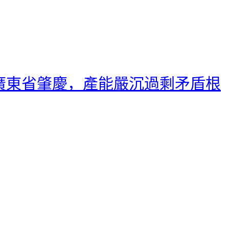
廣東省肇慶，產能嚴沉過剩矛盾根