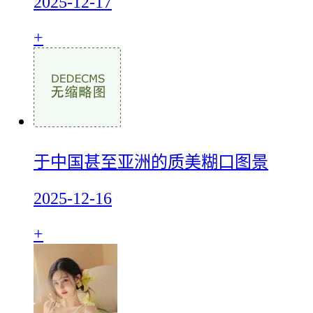
2025-12-17
+
于中国甚至亚洲的质美糊口图景
2025-12-16
+