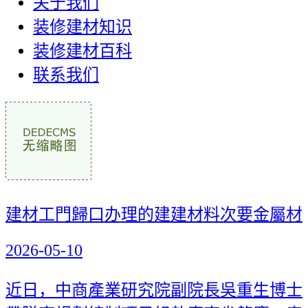
关于我们
装修建材知识
装修建材百科
联系我们
建材工門歸口办理的建建材料次要金屬材
2026-05-10
近日，中商產業研究院副院長吳重生博士