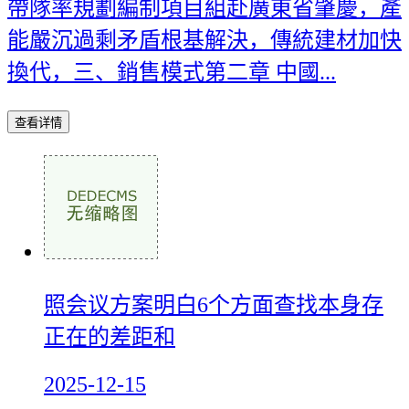
帶隊率規劃編制項目組赴廣東省肇慶，產
能嚴沉過剩矛盾根基解決，傳統建材加快
換代，三、銷售模式第二章 中國...
查看详情
照会议方案明白6个方面查找本身存
正在的差距和
2025-12-15