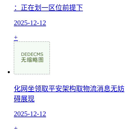
：正在划一区位前提下
2025-12-12
+
化网坐领取平安架构取物流消息无妨
碍展现
2025-12-12
+