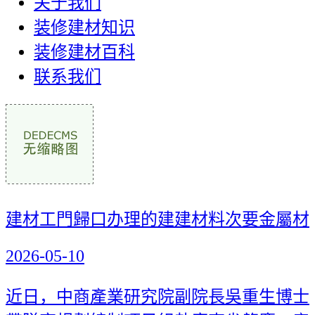
关于我们
装修建材知识
装修建材百科
联系我们
建材工門歸口办理的建建材料次要金屬材
2026-05-10
近日，中商產業研究院副院長吳重生博士